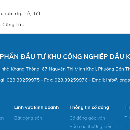
o các dịp Lễ, Tết.
n Công tác.
 PHẦN ĐẦU TƯ KHU CÔNG NGHIỆP DẦU K
òa nhà Khang Thông, 67 Nguyễn Thị Minh Khai, Phường Bến T
oại: 028.39259975 - Fax: 028.39259976 - Email: info@longs
Lĩnh vực kinh doanh
Thông tin cổ đông
Ti
ện
Bất động sản
Cổ đông góp vốn
Ti
Báo cáo thường niên
Ti