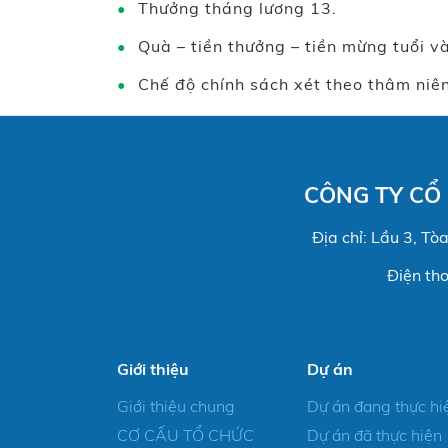
Thưởng tháng lương 13.
Quà – tiền thưởng – tiền mừng tuổi và
Chế độ chính sách xét theo thâm niê
CÔNG TY CỔ
Địa chỉ: Lầu 3, T
Điện th
Giới thiệu
Dự án
Giới thiệu chung
Dự án đang thực hi
CƠ CẤU TỔ CHỨC
Dự án đã thực hiện