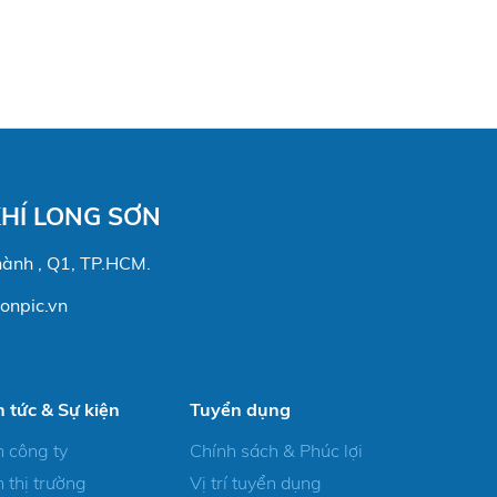
HÍ LONG SƠN
hành , Q1, TP.HCM.
onpic.vn
n tức & Sự kiện
Tuyển dụng
n công ty
Chính sách & Phúc lợi
n thị trường
Vị trí tuyển dụng