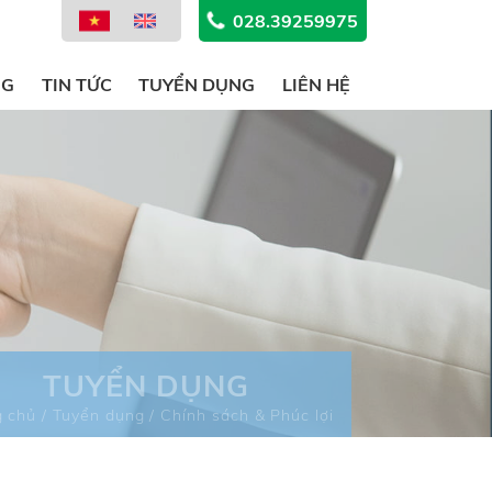
028.39259975
NG
TIN TỨC
TUYỂN DỤNG
LIÊN HỆ
TUYỂN DỤNG
 chủ / Tuyển dụng / Chính sách & Phúc lợi