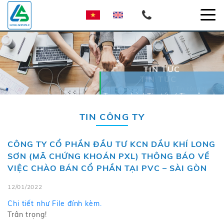
TIN TỨC
TIN TỨC
Trang chủ / Tin tức / Tin công ty
Trang chủ / Tin tức / Tin công ty
TIN CÔNG TY
CÔNG TY CỔ PHẦN ĐẦU TƯ KCN DẦU KHÍ LONG
SƠN (MÃ CHỨNG KHOÁN PXL) THÔNG BÁO VỀ
VIỆC CHÀO BÁN CỔ PHẦN TẠI PVC – SÀI GÒN
12/01/2022
Chi tiết như File đính kèm.
Trân trọng!