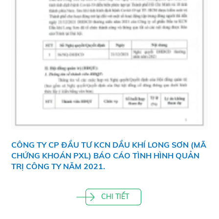
CÔNG TY CP ĐẦU TƯ KCN DẦU KHÍ LONG SƠN (MÃ
CHỨNG KHOÁN PXL) BÁO CÁO TÌNH HÌNH QUẢN
TRỊ CÔNG TY NĂM 2021.
CHI TIẾT