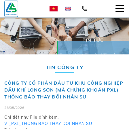
TIN TỨC
TIN TỨC
Trang chủ / Tin tức / Tin công ty
Trang chủ / Tin tức / Tin công ty
TIN CÔNG TY
CÔNG TY CỔ PHẦN ĐẦU TƯ KHU CÔNG NGHIỆP
DẦU KHÍ LONG SƠN (MÃ CHỨNG KHOÁN PXL)
THÔNG BÁO THAY ĐỔI NHÂN SỰ
28/05/2026
Chi tiết như File đính kèm.
VI_PXL_THONG BAO THAY DOI NHAN SU