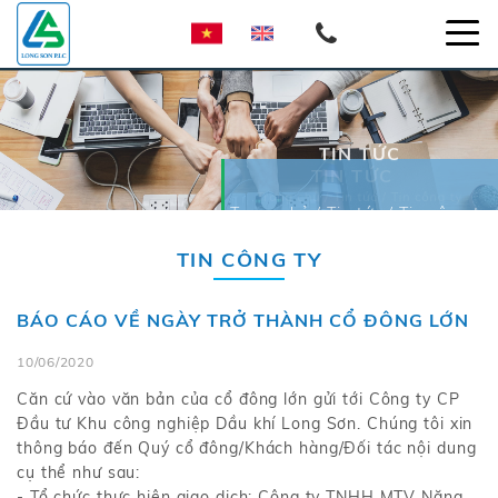
TIN TỨC
TIN TỨC
Trang chủ / Tin tức / Tin công ty
Trang chủ / Tin tức / Tin công ty
TIN CÔNG TY
BÁO CÁO VỀ NGÀY TRỞ THÀNH CỔ ĐÔNG LỚN
10/06/2020
Căn cứ vào văn bản của cổ đông lớn gửi tới Công ty CP
Đầu tư Khu công nghiệp Dầu khí Long Sơn. Chúng tôi xin
thông báo đến Quý cổ đông/Khách hàng/Đối tác nội dung
cụ thể như sau:
- Tổ chức thực hiện giao dịch: Công ty TNHH MTV Năng