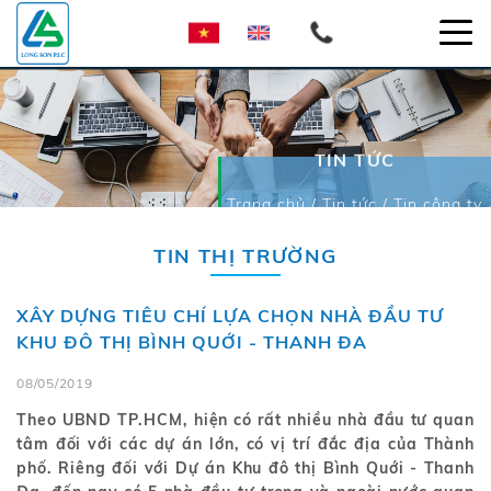
TIN TỨC
Trang chủ / Tin tức / Tin công ty
TIN THỊ TRƯỜNG
XÂY DỰNG TIÊU CHÍ LỰA CHỌN NHÀ ĐẦU TƯ
KHU ĐÔ THỊ BÌNH QUỚI - THANH ĐA
08/05/2019
Theo UBND TP.HCM, hiện có rất nhiều nhà đầu tư quan
tâm đối với các dự án lớn, có vị trí đắc địa của Thành
phố. Riêng đối với Dự án Khu đô thị Bình Quới - Thanh