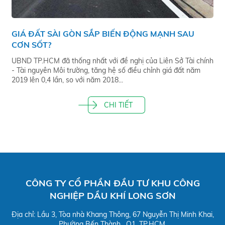
GIÁ ĐẤT SÀI GÒN SẮP BIẾN ĐỘNG MẠNH SAU
CƠN SỐT?
UBND TP.HCM đã thống nhất với đề nghị của Liên Sở Tài chính
- Tài nguyên Môi trường, tăng hệ số điều chỉnh giá đất năm
2019 lên 0,4 lần, so với năm 2018...
CHI TIẾT
CÔNG TY CỔ PHẦN ĐẦU TƯ KHU CÔNG
NGHIỆP DẦU KHÍ LONG SƠN
Địa chỉ: Lầu 3, Tòa nhà Khang Thông, 67 Nguyễn Thị Minh Khai,
Phường Bến Thành , Q1, TP.HCM.