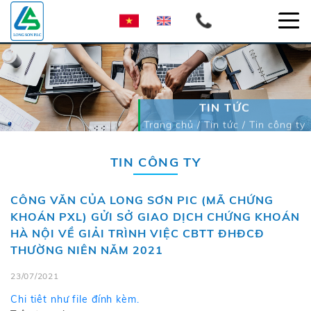
TIN TỨC
Trang chủ / Tin tức / Tin công ty
TIN CÔNG TY
CÔNG VĂN CỦA LONG SƠN PIC (MÃ CHỨNG
KHOÁN PXL) GỬI SỞ GIAO DỊCH CHỨNG KHOÁN
HÀ NỘI VỀ GIẢI TRÌNH VIỆC CBTT ĐHĐCĐ
THƯỜNG NIÊN NĂM 2021
23/07/2021
Chi tiêt như file đính kèm
.